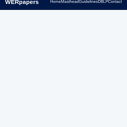
WERpapers
Home
Masthead
Guidelines
DBLP
Contact