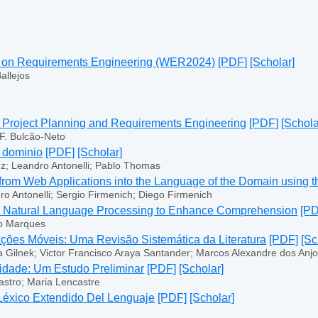
p on Requirements Engineering (WER2024)
[PDF]
[Scholar]
allejos
 Project Planning and Requirements Engineering
[PDF]
[Schola
 F. Bulcão-Neto
e dominio
[PDF]
[Scholar]
z; Leandro Antonelli; Pablo Thomas
from Web Applications into the Language of the Domain using 
o Antonelli; Sergio Firmenich; Diego Firmenich
th Natural Language Processing to Enhance Comprehension
[PD
so Marques
ações Móveis: Uma Revisão Sistemática da Literatura
[PDF]
[Sc
ira Gilnek; Victor Francisco Araya Santander; Marcos Alexandre dos Anj
lidade: Um Estudo Preliminar
[PDF]
[Scholar]
astro; Maria Lencastre
Léxico Extendido Del Lenguaje
[PDF]
[Scholar]