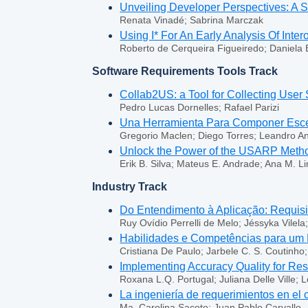
Unveiling Developer Perspectives: A 
Renata Vinadé; Sabrina Marczak
Using I* For An Early Analysis Of Inte
Roberto de Cerqueira Figueiredo; Daniela B
Software Requirements Tools Track
Collab2US: a Tool for Collecting User 
Pedro Lucas Dornelles; Rafael Parizi
Una Herramienta Para Componer Escen
Gregorio Maclen; Diego Torres; Leandro An
Unlock the Power of the USARP Method
Erik B. Silva; Mateus E. Andrade; Ana M. 
Industry Track
Do Entendimento à Aplicação: Requisi
Ruy Ovídio Perrelli de Melo; Jéssyka Vilela;
Habilidades e Competências para um P
Cristiana De Paulo; Jarbele C. S. Coutinho;
Implementing Accuracy Quality for Re
Roxana L.Q. Portugal; Juliana Delle Ville; 
La ingeniería de requerimientos en el
Ma. Carolina Sacoto; Juan Pablo Carvallo