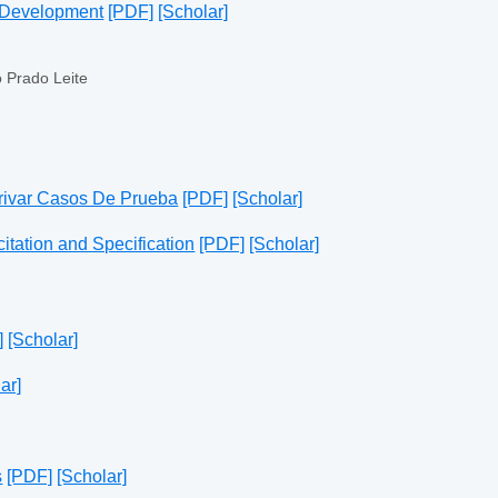
e Development
[PDF]
[Scholar]
o Prado Leite
rivar Casos De Prueba
[PDF]
[Scholar]
tation and Specification
[PDF]
[Scholar]
]
[Scholar]
ar]
s
[PDF]
[Scholar]