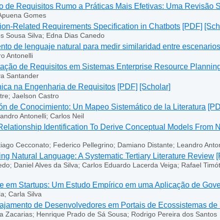
 de Requisitos Rumo a Práticas Mais Efetivas: Uma Revisão S
; Apuena Gomes
ion-Related Requirements Specification in Chatbots
[PDF]
[Sch
s Sousa Silva; Edna Dias Canedo
o de lenguaje natural para medir similaridad entre escenarios
o Antonelli
ação de Requisitos em Sistemas Enterprise Resource Plannin
ya Santander
ica na Engenharia de Requisitos
[PDF]
[Scholar]
tre; Jaelson Castro
ón de Conocimiento: Un Mapeo Sistemático de la Literatura
[PD
ndro Antonelli; Carlos Neil
 Relationship Identification To Derive Conceptual Models From 
ntiago Cecconato; Federico Pellegrino; Damiano Distante; Leandro Anton
g Natural Language: A Systematic Tertiary Literature Review
do; Daniel Alves da Silva; Carlos Eduardo Lacerda Veiga; Rafael Timó
de em Startups: Um Estudo Empírico em uma Aplicação de Go
a; Carla Silva
gajamento de Desenvolvedores em Portais de Ecossistemas de
ra Zacarias; Henrique Prado de Sá Sousa; Rodrigo Pereira dos Santos