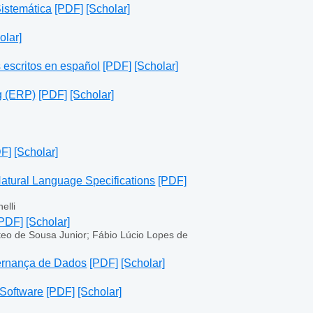
istemática
[PDF]
[Scholar]
olar]
 escritos en español
[PDF]
[Scholar]
g (ERP)
[PDF]
[Scholar]
F]
[Scholar]
Natural Language Specifications
[PDF]
elli
[PDF]
[Scholar]
teo de Sousa Junior; Fábio Lúcio Lopes de
vernança de Dados
[PDF]
[Scholar]
 Software
[PDF]
[Scholar]