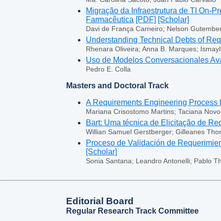
Migração da Infraestrutura de TI On-Pr
Farmacêutica
[PDF]
[Scholar]
Davi de França Carneiro; Nelson Gutemberg
Understanding Technical Debts of Requi
Rhenara Oliveira; Anna B. Marques; Ismay
Uso de Modelos Conversacionales Ava
Pedro E. Colla
Masters and Doctoral Track
A Requirements Engineering Process f
Mariana Crisostomo Martins; Taciana Novo
Bart: Uma técnica de Elicitação de Re
Willian Samuel Gerstberger; Gilleanes Th
Proceso de Validación de Requerimien
[Scholar]
Sonia Santana; Leandro Antonelli; Pablo 
Editorial Board
Regular Research Track Committee