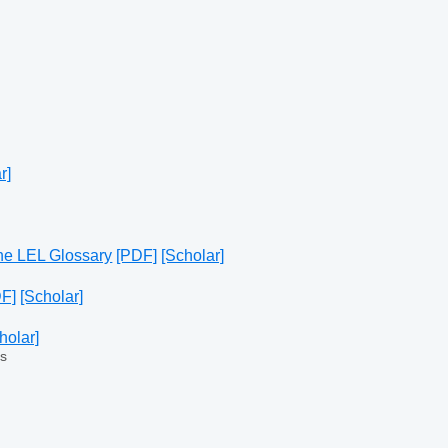
r]
the LEL Glossary
[PDF]
[Scholar]
F]
[Scholar]
holar]
os