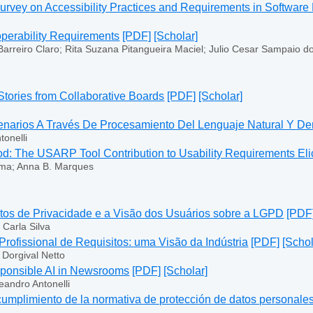
Survey on Accessibility Practices and Requirements in Softwar
roperability Requirements
[PDF]
[Scholar]
arreiro Claro; Rita Suzana Pitangueira Maciel; Julio Cesar Sampaio d
Stories from Collaborative Boards
[PDF]
[Scholar]
arios A Través De Procesamiento Del Lenguaje Natural Y De
tonelli
: The USARP Tool Contribution to Usability Requirements Elici
Lima; Anna B. Marques
tos de Privacidade e a Visão dos Usuários sobre a LGPD
[PDF
 Carla Silva
rofissional de Requisitos: uma Visão da Indústria
[PDF]
[Schol
 Dorgival Netto
sponsible AI in Newsrooms
[PDF]
[Scholar]
Leandro Antonelli
 cumplimiento de la normativa de protección de datos personale