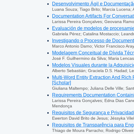
Desenvolvimento Ágil e Documentação
Luana Souza; Tiago Brito; Marcia Lucena
Documentation Artifacts For Conversat
Larissa Pereira Gonçalves; Geovana Ramo
Evaluación de modelos de procesamient
Gabriela Pérez; Catalina Mostaccio; Leandr
Investigando o Processo de Document
Marco Antonio Damo; Victor Francisco Ara
Modelagem Conceitual de Dívida Técn
José F. Guilhermino da Silva; Maria Lencas
Modelos Visuales durante la Adquisici
Alberto Sebastián; Graciela D.S. Hadad; Lea
Multi-Word Entity Extraction And Rich
[Scholar]
Giuliana Maltempo; Juliana Delle Ville; Sa
Requirements Documentation Containin
Larissa Pereira Gonçalves; Edna Dias Cane
Mendonça
Requisitos de Segurança e Privacida
Ewerton David Brito de Jesus; Jéssyka Vilel
Requisitos de Transparência para En
Thiago de Moura Parracho; Rodrigo Olivei