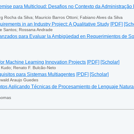
emise para Multicloud: Desafios no Contexto da Administração P
 Rocha da Silva; Mauricio Barros Ottoni; Fabiano Alves da Silva
rements in an Industry Project: A Qualitative Study
[PDF]
[Sch
le Santos; Rossana Andrade
nzados para Evaluar la Ambigüedad en Requerimientos de So
or Machine Learning Innovation Projects
[PDF]
[Scholar]
 Kudo; Renato F. Bulcão-Neto
quisitos para Sistemas Multiagentes
[PDF]
[Scholar]
orwald Araujo Guedes
tos Aplicando Técnicas de Procesamiento de Lenguaje Natural
Thomas