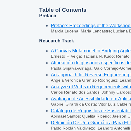
Table of Contents
Preface
Preface: Proceedings of the Worksho
Marcia Lucena; Maria Lencastre; Luciana B
Research Track
A Canvas Metamodel to Bridging Agile
Ernesto F. Veiga; Taciana N. Kudo; Renato
Alineación de glosarios específicos d
Paola Grijalva-Arriaga; Galo Cornejo-Góme
An approach for Reverse Engineering 
Angela Verónica Granizo Rodríguez; Leandr
Analyze of Verbs in Requirements wi
Carlos Renato dos Santos; Johnny Cardo
Avaliação de Acessibilidade em Aplic
Gabriel Girardi da Costa; Vitor Luiz Calde
Catálogo de Requisitos de Sustentabi
Abimael Santos; Quelita Ribeiro; Jaelson C
Definición De Una Gramática Para El 
Pablo Roldán Valdiviezo; Leandro Antonelli