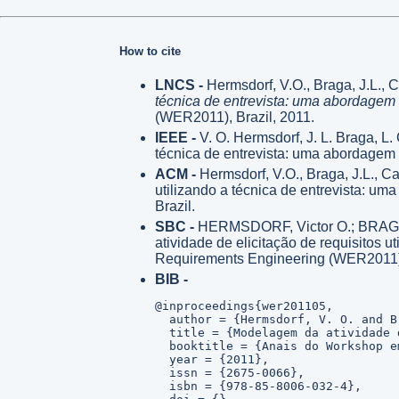
How to cite
LNCS -
Hermsdorf, V.O., Braga, J.L., C
técnica de entrevista: uma abordagem 
(WER2011), Brazil, 2011.
IEEE -
V. O. Hermsdorf, J. L. Braga, L.
técnica de entrevista: uma abordagem
ACM -
Hermsdorf, V.O., Braga, J.L., C
utilizando a técnica de entrevista: 
Brazil.
SBC -
HERMSDORF, Victor O.; BRAGA
atividade de elicitação de requisitos 
Requirements Engineering (WER2011),
BIB -
@inproceedings{wer201105,

  author = {Hermsdorf, V. O. and B
  title = {Modelagem da atividade 
  booktitle = {Anais do Workshop e
  year = {2011},

  issn = {2675-0066},

  isbn = {978-85-8006-032-4},
